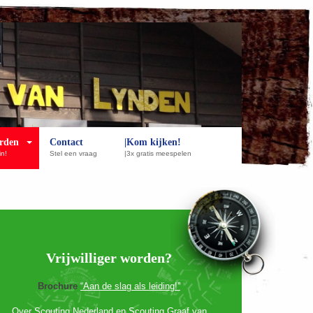
rden
Contact
|Kom kijken!
in!
Stel een vraag
|3x gratis meespelen
Vrijwilliger worden?
Brochure
“Aan de slag als leiding!”
Over Scouting Nederland en Scouting Graaf van