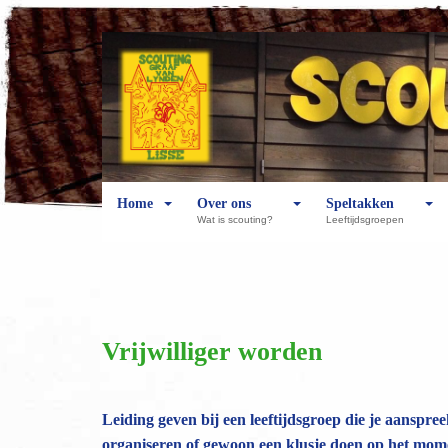
Home
Over ons
Speltakken
Wat is scouting?
Leeftijdsgroepen
Vrijwilliger worden
Leiding geven bij een leeftijdsgroep die je aanspr
organiseren of gewoon een klusje doen op het momen