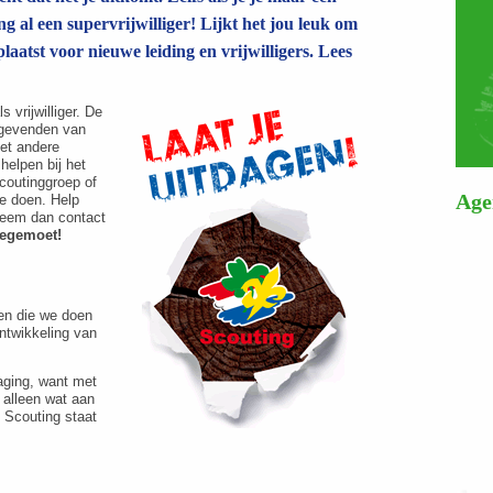
g al een supervrijwilliger! Lijkt het jou leuk om
plaatst voor nieuwe leiding en vrijwilligers. Lees
 vrijwilliger. De
nggevenden van
met andere
helpen bij het
coutinggroep of
Age
te doen. Help
 neem dan contact
tegemoet!
ten die we doen
ontwikkeling van
daging, want met
t alleen wat aan
. Scouting staat