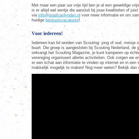
Met maar een paar uur vrije tijd ben je al een geweldige vrijw
is er altijd wel eentje die aansluit bij jouw kwaliteiten of ju
via
info@graafvanlynden.nl
voor meer informatie en om same
huidige
bestuursvacatures
!
Voor iedereen!
Iedereen kan lid worden van Scouting: jong of oud, meisje of
buurt. Die groep is aangesloten bij Scouting Nederland, de 
ontvangt het Scouting Magazine, je kunt kamperen op échte
vereniging organiseert allerlei activiteiten. Ook zorgen we erv
er een schat aan informatie te vinden op internet en in een
makkelijk mogelijk te maken! Nog meer weten? Bekijk dan