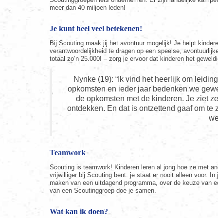
meer dan 40 miljoen leden!
Je kunt heel veel betekenen!
Bij Scouting maak jij het avontuur mogelijk! Je helpt kindere
verantwoordelijkheid te dragen op een speelse, avontuurlijk
totaal zo’n 25.000! – zorg je ervoor dat kinderen het geweld
Nynke (19): “Ik vind het heerlijk om leidi
opkomsten en ieder jaar bedenken we geweld
de opkomsten met de kinderen. Je ziet z
ontdekken. En dat is ontzettend gaaf om te 
we
Teamwork
Scouting is teamwork! Kinderen leren al jong hoe ze met a
vrijwilliger bij Scouting bent: je staat er nooit alleen voor.
maken van een uitdagend programma, over de keuze van e
van een Scoutinggroep doe je samen.
Wat kan ik doen?