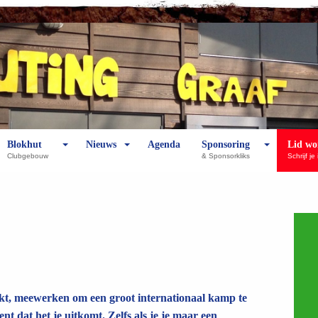
Blokhut
Nieuws
Agenda
Sponsoring
Lid wo
Clubgebouw
& Sponsorkliks
Schrijf je 
eekt, meewerken om een groot internationaal kamp te
t dat het je uitkomt. Zelfs als je je maar een