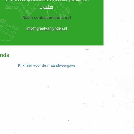
Lynden
Neem contact met ons op!
info@graafvanlynden.nl
nda
Klik hier voor de maandweergave