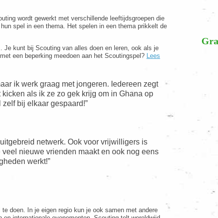
outing wordt gewerkt met verschillende leeftijdsgroepen die
un spel in een thema. Het spelen in een thema prikkelt de
Gra
 Je kunt bij Scouting van alles doen en leren, ook als je
en met een beperking meedoen aan het Scoutingspel?
Lees
, maar ik werk graag met jongeren. Iedereen zegt
et kicken als ik ze zo gek krijg om in Ghana op
zelf bij elkaar gespaard!”
itgebreid netwerk. Ook voor vrijwilligers is
 je veel nieuwe vrienden maakt en ook nog eens
igheden werkt!”
l te doen. In je eigen regio kun je ook samen met andere
 en internationale evenementen. Scouting telt wereldwijd