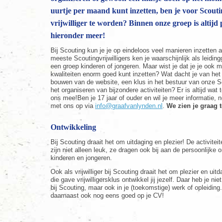
uurtje per maand kunt inzetten, ben je voor Scoutin
vrijwilliger te worden? Binnen onze groep is altijd 
hieronder meer!
Bij Scouting kun je je op eindeloos veel manieren inzetten als
meeste Scoutingvrijwilligers ken je waarschijnlijk als leidi
een groep kinderen of jongeren. Maar wist je dat je je ook 
kwaliteiten enorm goed kunt inzetten? Wat dacht je van het 
bouwen van de website, een klus in het bestuur van onze S
het organiseren van bijzondere activiteiten? Er is altijd wat 
ons mee!Ben je 17 jaar of ouder en wil je meer informatie,
met ons op via
info@graafvanlynden.nl
.
We zien je graag 
Ontwikkeling
Bij Scouting draait het om uitdaging en plezier! De activitei
zijn niet alleen leuk, ze dragen ook bij aan de persoonlijke 
kinderen en jongeren.
Ook als vrijwilliger bij Scouting draait het om plezier en uit
die gave vrijwilligersklus ontwikkel jij jezelf. Daar heb je nie
bij Scouting, maar ook in je (toekomstige) werk of opleiding
daarnaast ook nog eens goed op je CV!