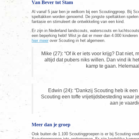
Van Bever tot Stam
Al vanaf 5 jaar ben je welkom bij een Scoutinggroep. Bij Sc
speltakken worden genoemd. De jongste speltakken spelen h
fantasie en stimuleert de ontwikkeling van een kind.
Er zijn in Nederland landscouts, waterscouts en luchtscouts.
een beperking hebt! Wist je dat er meer dan 4.000 kinder
hier meer
over Scouting in het algemeen.
Mike (27): “Of ik er iets voor krijg? Dat niet
altijd dat pubers niks willen. Dan vind ik h
kamp te gaan. Helemaal 
Edwin (24): “Dankzij Scouting heb ik een u
Scouting een toffe vrijetijdsbesteding waar
aan je vaard
Meer dan je groep
Ook buiten de 1.100 Scoutinggroepen is er bij Scouting vee
Scoutinggroepen iets ondernemen. Er zijn landelijke kampen