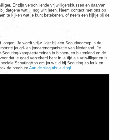
illiger. Er zijn verschillende vrijwilligersklussen en daarvan
ist bij datgene wat jij nog wilt leren. Neem contact met ons op
n te kijken wat je kunt betekenen, of neem een kijkje bij de
 jongen. Je wordt vrijwilliger bij een Scoutinggroep in de
grootste jeugd- en jongerenorganisatie van Nederland. Je
 Scouting-kampeerterreinen in binnen- en buitenland en de
oor dat je goed verzekerd bent in je tijd als vrijwilliger en is
 speciale ScoutingApp om jouw tijd bij Scouting zo leuk en
 ook de brochure
Aan de slag als leiding!