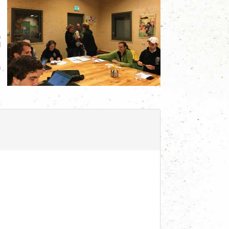
n
d
n