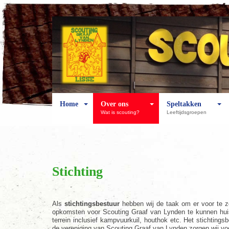
Home
Over ons
Speltakken
Wat is scouting?
Leeftijdsgroepen
Stichting
Als
stichtingsbestuur
hebben wij de taak om er voor te zo
opkomsten voor Scouting Graaf van Lynden te kunnen huis
terrein inclusief kampvuurkuil, houthok etc. Het stichting
de vereniging van Scouting Graaf van Lynden zorgen wij vo