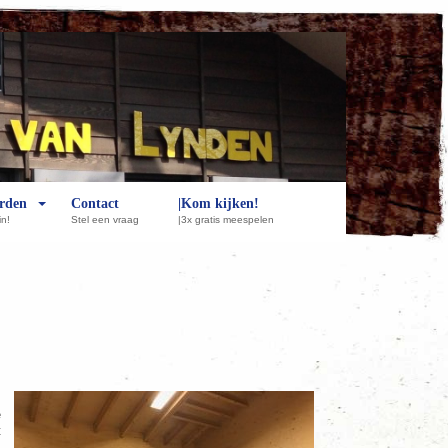
rden
Contact
|Kom kijken!
in!
Stel een vraag
|3x gratis meespelen
s
e
t