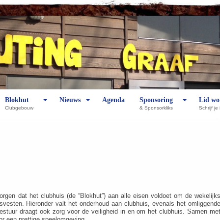
Blokhut
Nieuws
Agenda
Sponsoring
Lid wo
Clubgebouw
& Sponsorkliks
Schrijf je 
rgen dat het clubhuis (de “Blokhut”) aan alle eisen voldoet om de wekelijk
vesten. Hieronder valt het onderhoud aan clubhuis, evenals het omliggend
sbestuur draagt ook zorg voor de veiligheid in en om het clubhuis. Samen me
or een prettige speelomgeving.