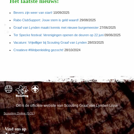
Het laatste nieuws!
Bevers zijn weer van start!
10/09/2025
Rabo ClubSupport: Jouw stem is geld waard!
29/08/2025
Graaf van Lynden maakt kennis met nieuwe burgemeester
27/06/2025
Ter Specke festival: Verenigingen openen de deuren op 22 juni
09/06/2025
Vacature: Vrijwilliger bij Scouting Graaf van Lynden
28/03/2025
Creatieve #Welpenleiding gezocht!
28/10/2024
Dit is de officiële website van Scouting Graaf van Lynden Lisse
Scouting Online (SOL)
Vind ons op