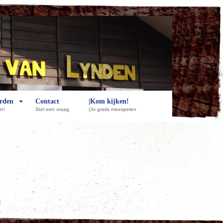
rden
Contact
|Kom kijken!
in!
Stel een vraag
|3x gratis meespelen